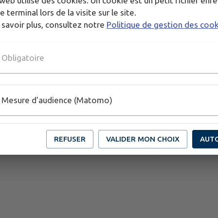
web utilise des cookies. Un cookie est un petit fichier enre
e terminal lors de la visite sur le site.
 savoir plus, consultez notre
Politique de gestion des coo
Obligatoire
Mesure d'audience (Matomo)
REFUSER
VALIDER MON CHOIX
AUT