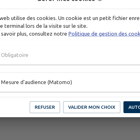
Spectacle pour les enfants "Donne-moi un mot et je 
web utilise des cookies. Un cookie est un petit fichier enre
e terminal lors de la visite sur le site.
Réservation au
02 48 02 57 29
.
 savoir plus, consultez notre
Politique de gestion des coo
Obligatoire
Mesure d'audience (Matomo)
REFUSER
VALIDER MON CHOIX
AUT