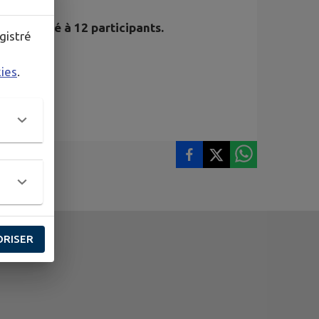
ant limité à 12 participants.
gistré
kies
.
ORISER