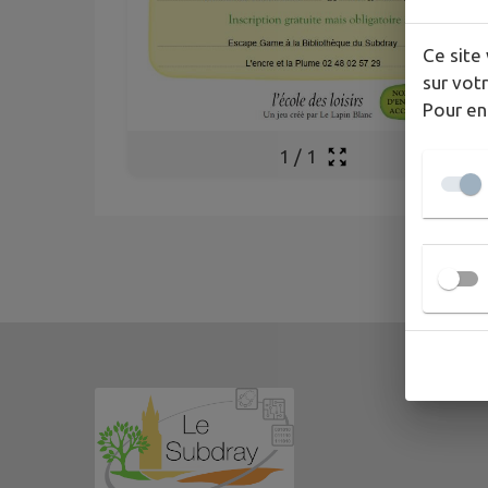
Ce site 
sur votr
Pour en
1
/
1