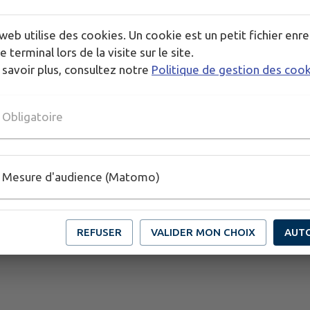
Réservation indispensable, le nombre de places ét
web utilise des cookies. Un cookie est un petit fichier enre
e terminal lors de la visite sur le site.
Durée du jeu : 1h environ.
 savoir plus, consultez notre
Politique de gestion des coo
Obligatoire
Mesure d'audience (Matomo)
REFUSER
VALIDER MON CHOIX
AUT