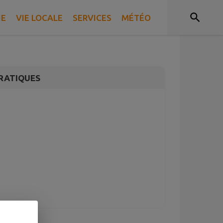
ntre Cornebidouille
IE
VIE LOCALE
SERVICES
MÉTÉO
RATIQUES