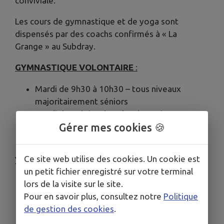
conviviale.
Les cours de gymnastique et de yoga sont
dispensés par des coachs confirmés à « La
Grange » au Subdray.
GYMNASTIQUE VOLONTAIRE
:
Mardi de 9h30 à 10h30 – tous niveaux
majoritairement séniors
Mardi de 19h à 20h – plus dynamique
Jeudi de 9h à 10h – tous niveaux
Gérer mes cookies 🍪
majoritairement séniors
Ce site web utilise des cookies. Un cookie est
YOGA :
un petit fichier enregistré sur votre terminal
Jeudi de 18h30 à 19h30 – détente,
lors de la visite sur le site.
relaxation
Pour en savoir plus, consultez notre
Politique
Vendredi de 18h à 19h – dynamique
de gestion des cookies
.