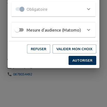
Tarifs annuels :
Obligatoire
Gymnastique 87€
Yoga 100€
Gymnastique + Yoga 150€
Tarifs dégressifs pour couples et étudiants
Mesure d'audience (Matomo)
Deux séances "découverte" pour se décider
REFUSER
VALIDER MON CHOIX
COORDONNÉES
AUTORISER
jam.depre@wanadoo.fr
0678054492