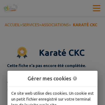
Contenu
Menu
Recherche
Pied de page
ACCUEIL
>
SERVICES
>
ASSOCIATIONS
>
KARATÉ CKC
Karaté CKC
Cette fiche n'a pas encore été complétée.
Gérer mes cookies 🍪
COORDONNÉES
ckc18570@gmail.com
Ce site web utilise des cookies. Un cookie est
0765676662
un petit fichier enregistré sur votre terminal
lors de la visite sur le site.